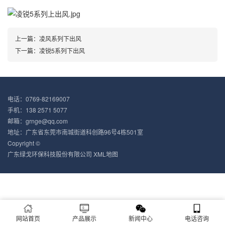
上一篇：
凌风系列下出风
下一篇：
凌锐5系列下出风
电话：0769-82169007
手机：138 2571 5077
邮箱：grnge@qq.com
地址：广东省东莞市南城街道科创路96号4栋501室
Copyright ©
广东绿戈环保科技股份有限公司
XML地图
网站首页
产品展示
新闻中心
电话咨询