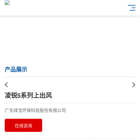
产品展示
凌锐5系列上出风
广东绿戈环保科技股份有限公司
在线咨询