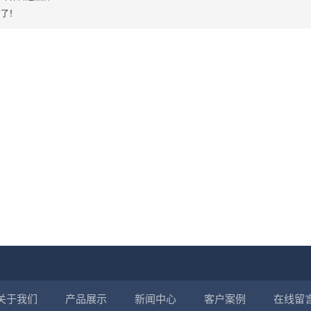
有了！
关于我们
产品展示
新闻中心
客户案例
在线留