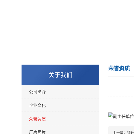
荣誉资质
关于我们
公司简介
企业文化
荣誉资质
厂房照片
上一篇：
绿